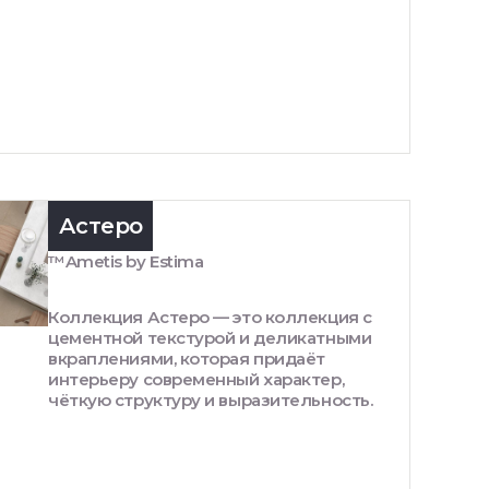
Астеро
™Ametis by Estima
Коллекция Астеро — это коллекция с
цементной текстурой и деликатными
вкраплениями, которая придаёт
интерьеру современный характер,
чёткую структуру и выразительность.