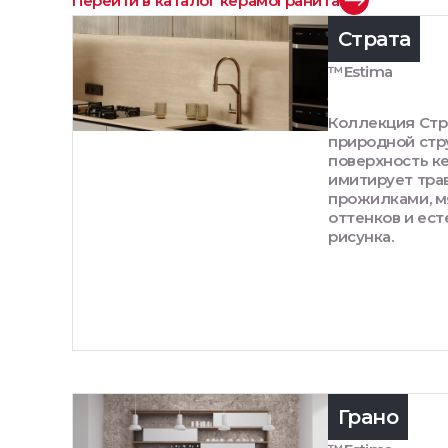
Перейти в каталог керамогранита
Страта
™Estima
Коллекция Стр
природной стр
поверхность к
имитирует тра
прожилками, м
оттенков и ес
рисунка.
Грано