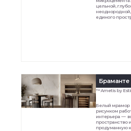
микроцемента:
цельной, глубо
неоднородной,
единого простр
Браманте
™Ametis by Est
Белый мрамор 
рисунком работ
интерьера — в
пространство 
продуманную 