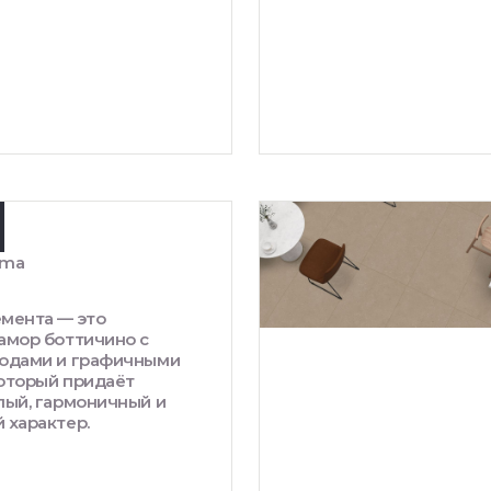
ima
мента — это
амор боттичино с
одами и графичными
оторый придаёт
лый, гармоничный и
 характер.