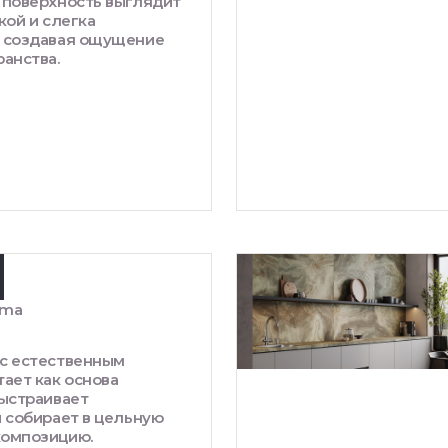
 поверхность выглядит
кой и слегка
 создавая ощущение
анства.
ima
с естественным
ает как основа
ыстраивает
и собирает в цельную
композицию.