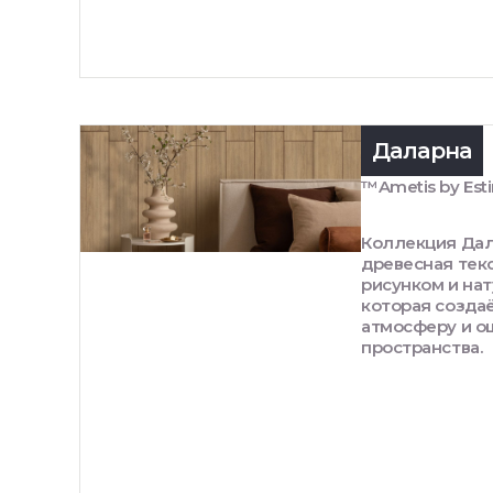
Даларна
™Ametis by Est
Коллекция Дал
древесная тек
рисунком и на
которая созда
атмосферу и 
пространства.