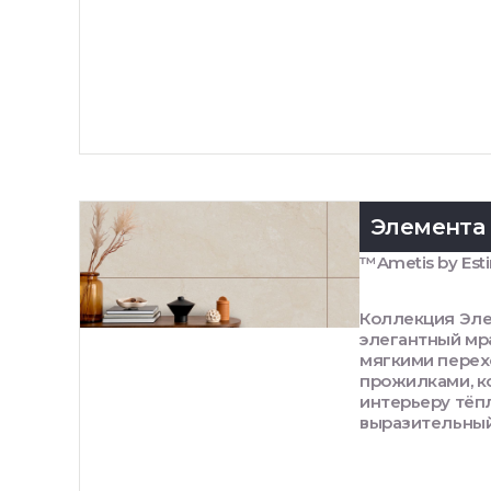
Элемента
™Ametis by Est
Коллекция Эле
элегантный мр
мягкими перех
прожилками, к
интерьеру тёп
выразительный