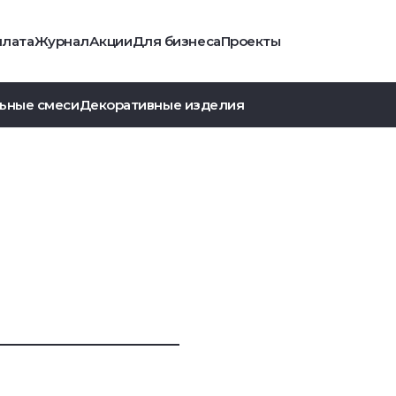
плата
Журнал
Акции
Для бизнеса
Проекты
ьные смеси
Декоративные изделия