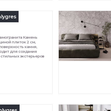
lygres
амогранита Камень
щиной плиток 2 см,
оверхность камня,
одит для создания
 стильных экстерьеров
lygres