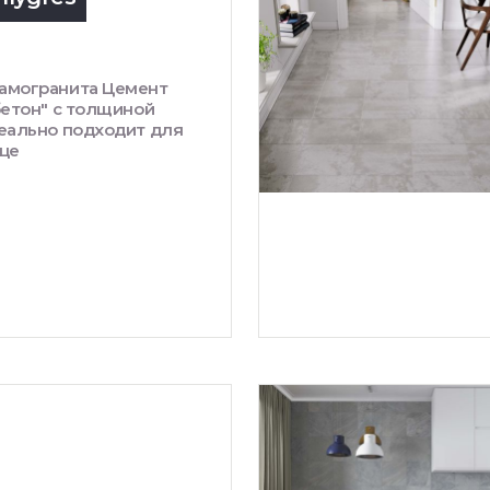
амогранита Цемент
бетон" с толщиной
деально подходит для
ице