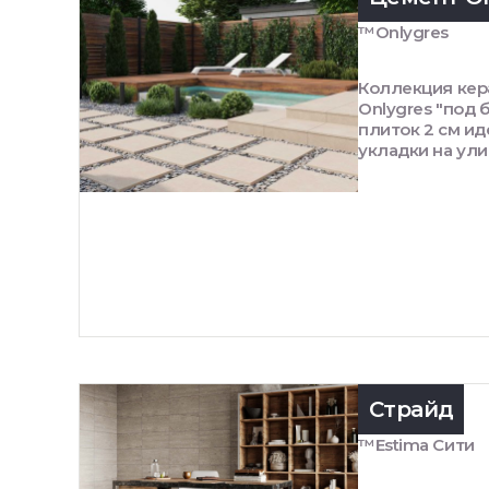
™Onlygres
Коллекция кер
Onlygres "под 
плиток 2 см и
укладки на ул
Страйд
™Estima Сити