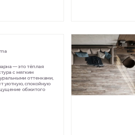
ima
арна — это тёплая
стура с мягким
туральными оттенками,
ёт уютную, спокойную
ощущение обжитого