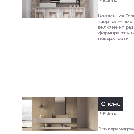
™Estima
Коллекция Гра
«зерно» — име
включения раз
формируют уни
поверхности.
Спенс
™Estima
Это керамогра