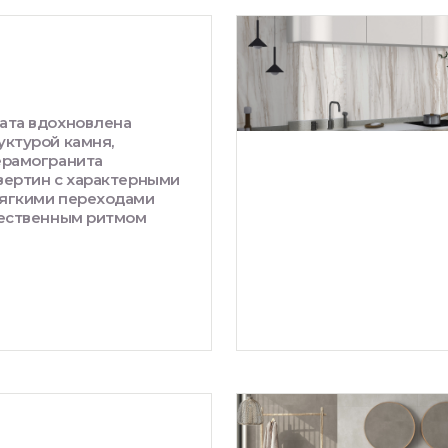
ата вдохновлена
уктурой камня,
ерамогранита
вертин с характерными
ягкими переходами
тественным ритмом