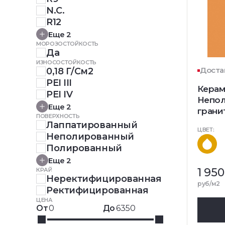
N.C.
R12
Еще 2
МОРОЗОСТОЙКОСТЬ
Да
ИЗНОСОСТОЙКОСТЬ
Доста
0,18 Г/см2
PEI III
Керам
PEI IV
Непол
Еще 2
грани
ПОВЕРХНОСТЬ
Лаппатированный
ЦВЕТ:
Неполированный
Полированный
Еще 2
1 950
КРАЙ
Неректифицированная
руб/м2
Ректифицированная
ЦЕНА
От
До