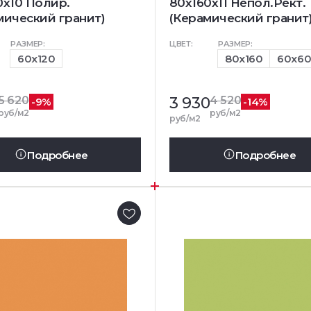
0х10 Полир.
80x160x11 Непол.Рект.
мический гранит)
(Керамический гранит
РАЗМЕР:
ЦВЕТ:
РАЗМЕР:
60x120
80x160
60x6
5 620
3 930
4 520
-9%
-14%
руб/м2
руб/м2
руб/м2
Подробнее
Подробнее