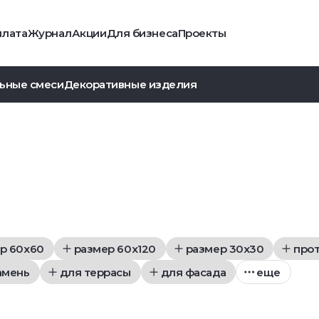
плата
Журнал
Акции
Для бизнеса
Проекты
ьные смеси
Декоративные изделия
р 60x60
размер 60x120
размер 30x30
про
амень
для террасы
для фасада
еще