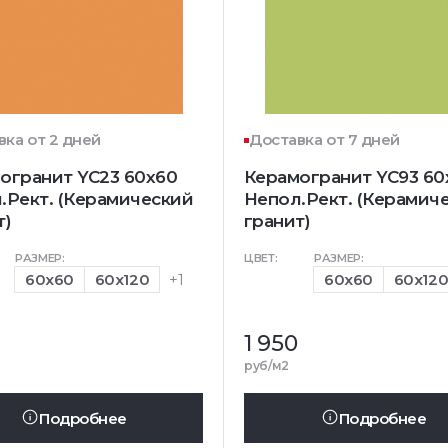
вка от 2 дней
Доставка от 7 дней
огранит YC23 60x60
Керамогранит YC93 60
.Рект. (Керамический
Непол.Рект. (Керамич
т)
гранит)
РАЗМЕР:
ЦВЕТ:
РАЗМЕР:
60x60
60x120
+1
60x60
60x12
1 950
руб/м2
Подробнее
Подробнее