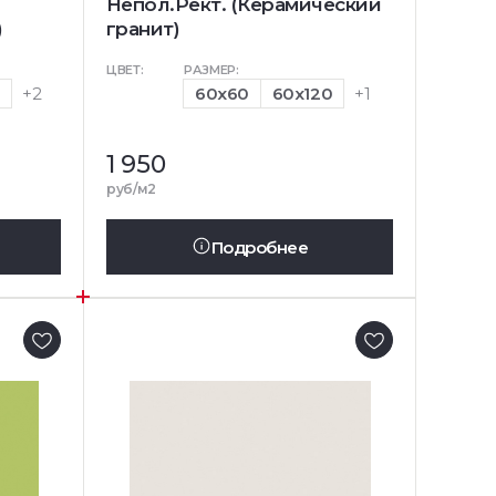
Непол.Рект. (Керамический
)
гранит)
ЦВЕТ:
РАЗМЕР:
0
+2
60x60
60x120
+1
1 950
руб/м2
Подробнее