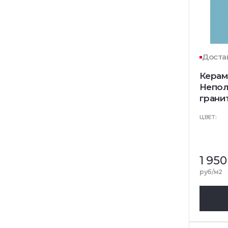
Достав
Керам
Непол
грани
ЦВЕТ:
1 950
руб/м2