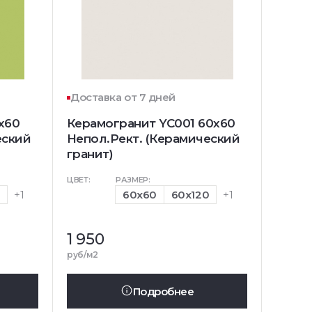
Доставка от 7 дней
x60
Керамогранит YC001 60x60
еский
Непол.Рект. (Керамический
гранит)
ЦВЕТ:
РАЗМЕР:
0
+1
60x60
60x120
+1
1 950
руб/м2
Подробнее