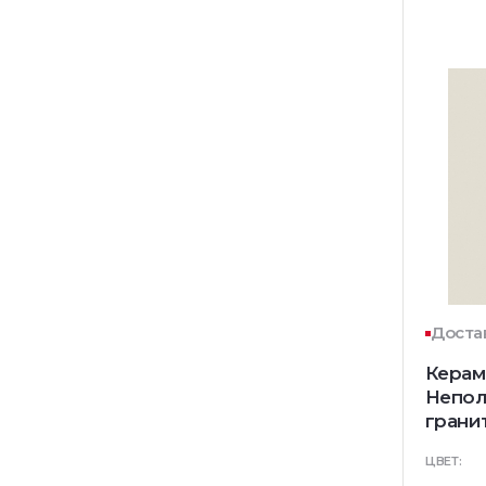
Достав
Керам
Непол
грани
ЦВЕТ: