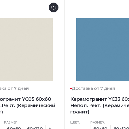
ка от 7 дней
Доставка от 7 дней
огранит YC05 60x60
Керамогранит YC33 60
.Рект. (Керамический
Непол.Рект. (Керамич
т)
гранит)
РАЗМЕР:
ЦВЕТ:
РАЗМЕР:
60x60
60x120
+1
60x60
60x12