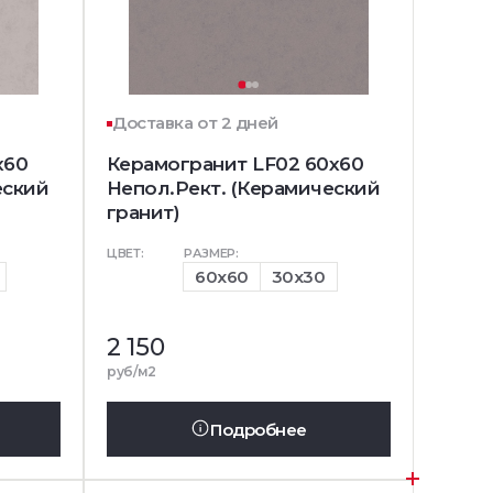
Доставка от 2 дней
x60
Керамогранит LF02 60x60
еский
Непол.Рект. (Керамический
гранит)
ЦВЕТ:
РАЗМЕР:
60x60
30x30
2 150
руб/м2
Подробнее