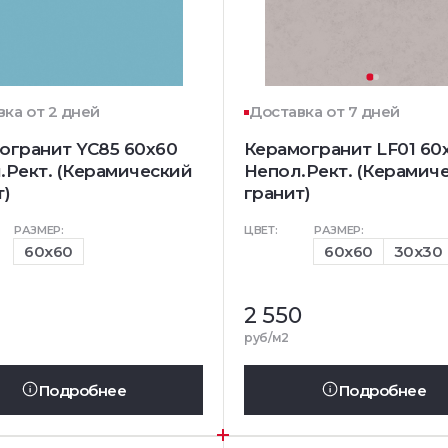
ка от 2 дней
Доставка от 7 дней
огранит YC85 60x60
Керамогранит LF01 60
.Рект. (Керамический
Непол.Рект. (Керамич
т)
гранит)
РАЗМЕР:
ЦВЕТ:
РАЗМЕР:
60x60
60x60
30x30
2 550
руб/м2
Подробнее
Подробнее