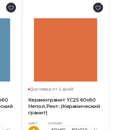
Доставка от 2 дней
x60
Керамогранит YC25 60x60
еский
Непол.Рект. (Керамический
гранит)
ЦВЕТ:
РАЗМЕР:
0
+1
60x60
60x120
+1