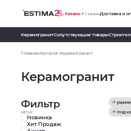
Казань
Доставка и о
1 салон
Керамогранит
Сопутствующие товары
Строител
Главная
Каталог
Керамогранит
Керамогранит
Фильтр
разме
под к
МЕТКИ
Новинка
Хит Продаж