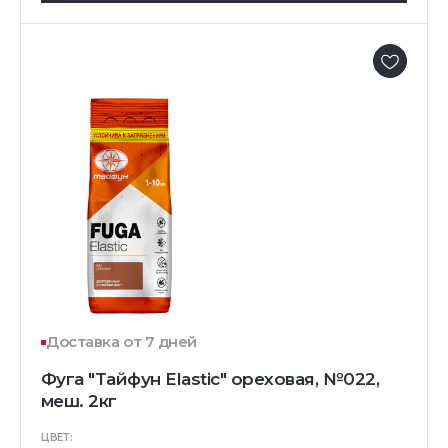
Доставка от 7 дней
Фуга "Тайфун Elastic" ореховая, №022,
меш. 2кг
ЦВЕТ: